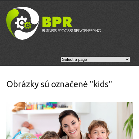
Obrázky sú označené "kids"