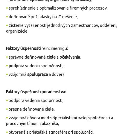
•
sprehľadnenie a optimalizovanie firemných procesov,
•
definované požiadavky na IT riešenie,
•
zistenie vyťaženosti jednotlivých zamestnancov, oddelení,
organizácie.
Faktory úspešnosti
reinžinieringu:
•
správne definované
ciele
a
očakávania
,
•
podpora
vedenia spoločnosti,
•
vzájomná
spolupráca
a dôvera
F
aktory úspešnosti poradenstva:
•
podpora vedenia spoločnosti,
•
presne definované ciele,
•
vzájomná dôvera medzi špecialistami našej spoločnosti a
pracovným tímom zákazníka,
•
otvorená a priateľská atmosféra pri spolupráci.