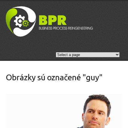
Obrázky sú označené "guy"