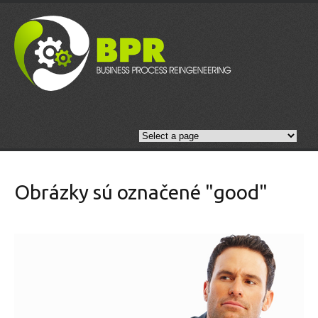
Obrázky sú označené "good"