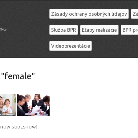
Zásady ochrany osobných údajov
Zá
Služba BPR
Etapy realizácie
BPR pr
Videoprezentácie
 "female"
SHOW SLIDESHOW]