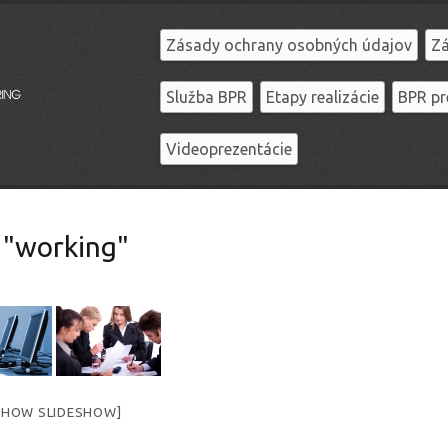
Zásady ochrany osobných údajov
Zá
Služba BPR
Etapy realizácie
BPR pr
Videoprezentácie
 "working"
SHOW SLIDESHOW]