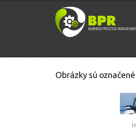
Obrázky sú označené
[