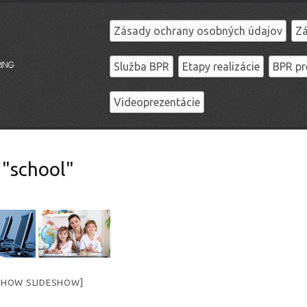
Zásady ochrany osobných údajov
Zá
Služba BPR
Etapy realizácie
BPR pr
Videoprezentácie
 "school"
SHOW SLIDESHOW]