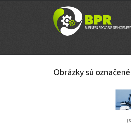
Obrázky sú označené
[