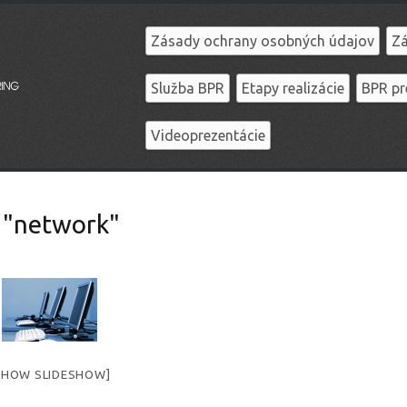
Zásady ochrany osobných údajov
Zá
Služba BPR
Etapy realizácie
BPR pr
Videoprezentácie
 "network"
SHOW SLIDESHOW]